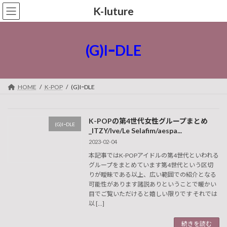
コ
ナ
K-luture
ン
ビ
テ
ゲ
ン
ー
ツ
シ
(G)IｰDLE
へ
ョ
ス
ン
キ
に
ッ
移
HOME
K-POP
(G)IｰDLE
プ
動
K-POPの第4世代女性グループまとめ
(G)IｰDLE
_ITZY/Ive/Le Selafim/aespa...
2023-02-04
本記事ではK-POPアイドルの第4世代といわれる
グループをまとめています第4世代という区切
りが曖昧である以上、広い範囲での紹介となる
可能性があります諸説ありということで暖かい
目でご覧いただけると嬉しい限りです それでは
以 […]
続きを読む