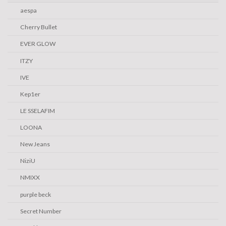
aespa
Cherry Bullet
EVER GLOW
ITZY
IVE
Kep1er
LE SSELAFIM
LOONA
New Jeans
NiziU
NMIXX
purple beck
Secret Number