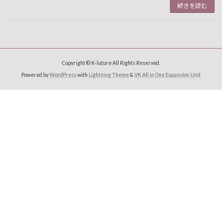
続きを読む
Copyright © K-luture All Rights Reserved.
Powered by
WordPress
with
Lightning Theme
&
VK All in One Expansion Unit