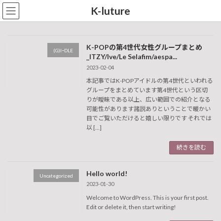
コ
ナ
K-luture
ン
ビ
テ
ゲ
ン
ー
ツ
シ
K-POPの第4世代女性グループまとめ
(G)IｰDLE
へ
ョ
_ITZY/Ive/Le Selafim/aespa...
ス
ン
2023-02-04
キ
に
本記事ではK-POPアイドルの第4世代といわれる
ッ
移
グループをまとめています第4世代という区切
プ
動
りが曖昧である以上、広い範囲での紹介となる
可能性があります諸説ありということで暖かい
目でご覧いただけると嬉しい限りです それでは
以 […]
続きを読む
Hello world!
Uncategorized
2023-01-30
Welcome to WordPress. This is your first post.
Edit or delete it, then start writing!